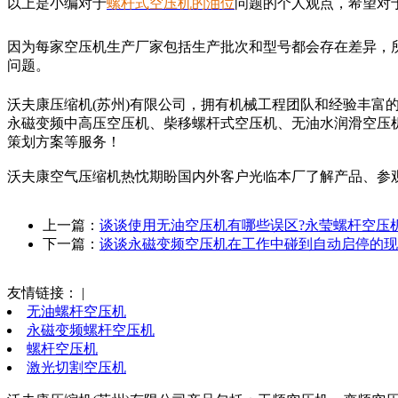
以上是小编对于
螺杆式空压机的油位
问题的个人观点，希望对
因为每家空压机生产厂家包括生产批次和型号都会存在差异，
问题。
沃夫康压缩机(苏州)有限公司，拥有机械工程团队和经验丰富
永磁变频中高压空压机、柴移螺杆式空压机、无油水润滑空压
策划方案等服务！
沃夫康空气压缩机热忱期盼国内外客户光临本厂了解产品、参观指导!
上一篇：
谈谈使用无油空压机有哪些误区?永莹螺杆空压
下一篇：
谈谈永磁变频空压机在工作中碰到自动启停的现
友情链接：
|
无油螺杆空压机
永磁变频螺杆空压机
螺杆空压机
激光切割空压机